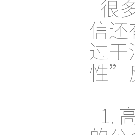
很
信还
过于
性”
1