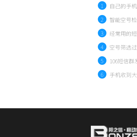
1
自己的手机
2
智能空号检
3
经常用的短
平台）
4
空号筛选过
5
106短信
6
手机收到大