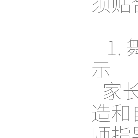
须贴
1
示
家
造和
师指