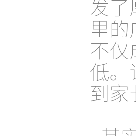
发了
里的
不仅
低。
到家
其