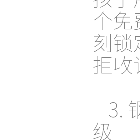
个免
刻锁
拒收
3
级