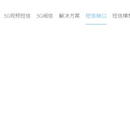
5G视频短信
5G阅信
解决方案
短信接口
短信模
接 轻松免费接入
C++等各种语言，与现在的网站、APP、