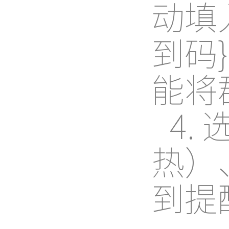
动填
到码
能将
4
热）
到提